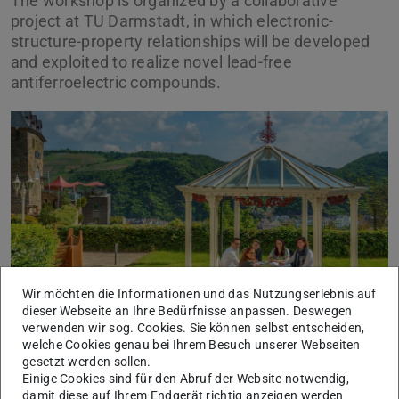
The workshop is organized by a collaborative
project at TU Darmstadt, in which electronic-
structure-property relationships will be developed
and exploited to realize novel lead-free
antiferroelectric compounds.
Wir möchten die Informationen und das Nutzungserlebnis auf
dieser Webseite an Ihre Bedürfnisse anpassen. Deswegen
verwenden wir sog. Cookies. Sie können selbst entscheiden,
Schloss Rheinfels in St. Goar. Image: Katja Verhoeven
welche Cookies genau bei Ihrem Besuch unserer Webseiten
gesetzt werden sollen.
The workshop will take place on 22 – 26 March 2020 in
Einige Cookies sind für den Abruf der Website notwendig,
St. Goar at Schloss Rheinfels. We will gather experts in
damit diese auf Ihrem Endgerät richtig anzeigen werden