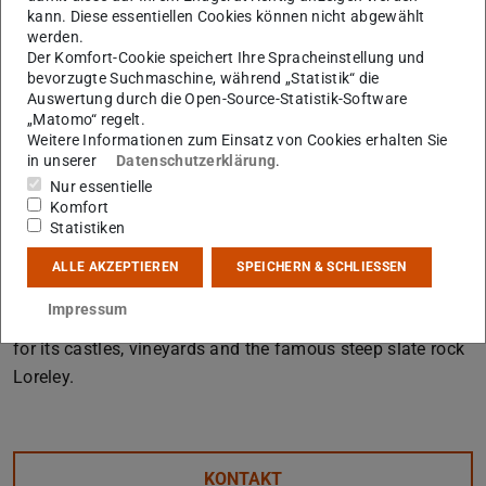
kann. Diese essentiellen Cookies können nicht abgewählt
processing, characterization and theory to discuss
werden.
Materials and applications
Der Komfort-Cookie speichert Ihre Spracheinstellung und
bevorzugte Suchmaschine, während „Statistik“ die
Bulk and thin films
Auswertung durch die Open-Source-Statistik-Software
Fundamental properties
„Matomo“ regelt.
Weitere Informationen zum Einsatz von Cookies erhalten Sie
Structural pecularities
in unserer
Datenschutzerklärung
.
Electronic structure and defects
Nur essentielle
and related aspects
Komfort
Statistiken
Venue
Schloss Rheinfels
in St. Goar is embedded within the
ALLE AKZEPTIEREN
SPEICHERN & SCHLIESSEN
picturesque upper middle rhine valley. The region belongs
Impressum
to the UNESCO list of World Heritage Sites and is famous
for its castles, vineyards and the famous steep slate rock
Loreley.
KONTAKT