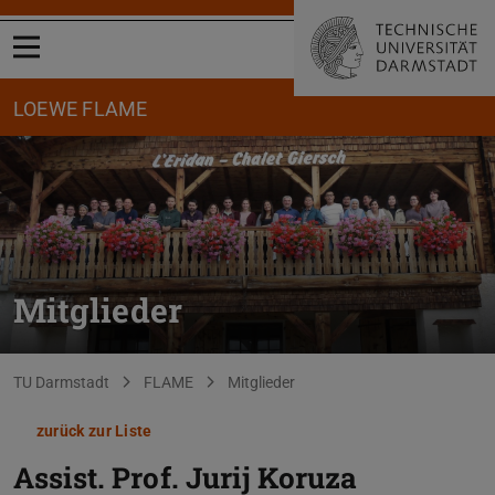
Menü öffnen
LOEWE FLAME
Mitglieder
Sie befinden sich hier:
TU Darmstadt
FLAME
Mitglieder
zurück zur Liste
Assist. Prof.
Jurij Koruza