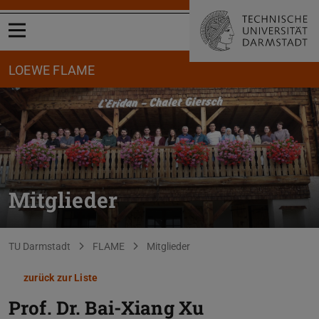
Menü öffnen
LOEWE FLAME
Mitglieder
Sie befinden sich hier:
TU Darmstadt
FLAME
Mitglieder
zurück zur Liste
Prof. Dr.
Bai-Xiang Xu