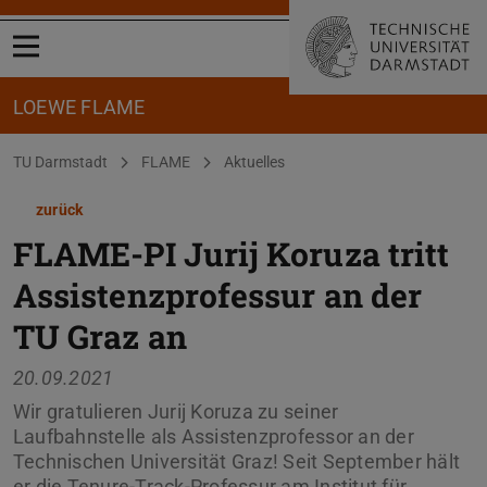
Menü öffnen
LOEWE FLAME
Sie befinden sich hier:
TU Darmstadt
FLAME
Aktuelles
zurück
FLAME-PI Jurij Koruza tritt
Assistenzprofessur an der
TU Graz an
20.09.2021
Wir gratulieren Jurij Koruza zu seiner
Laufbahnstelle als Assistenzprofessor an der
Technischen Universität Graz! Seit September hält
er die Tenure-Track-Professur am Institut für