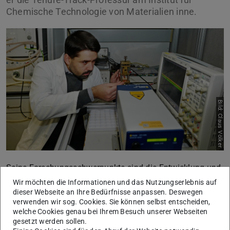
Chemische Technologie von Materialien inne.
Bild: Claus Völker
Seine Forschungsschwerpunkte sind die Entwicklung und
Herstellung von neuen elektrokeramischen Materialien,
Wir möchten die Informationen und das Nutzungserlebnis auf
dieser Webseite an Ihre Bedürfnisse anpassen. Deswegen
vor allem für piezoelektrische und dielektrische
verwenden wir sog. Cookies. Sie können selbst entscheiden,
Anwendungen. Dr. Koruza bleibt dem FLAME-Projekt
welche Cookies genau bei Ihrem Besuch unserer Webseiten
weiterhin als assoziiertes Mitglied erhalten. Wir freuen
gesetzt werden sollen.