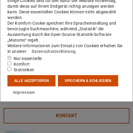
Einige Cookies sind für den Abruf der Website notwendig,
uns über die erfolgreiche Zusammenarbeit und wünschen
damit diese auf Ihrem Endgerät richtig anzeigen werden
Jurij Koruza Alles Gute in Graz!
kann. Diese essentiellen Cookies können nicht abgewählt
werden.
Der Komfort-Cookie speichert Ihre Spracheinstellung und
bevorzugte Suchmaschine, während „Statistik“ die
Strategische Partnerschaft
Auswertung durch die Open-Source-Statistik-Software
„Matomo“ regelt.
Die Strategische Partnerschaft zwischen der TU
Weitere Informationen zum Einsatz von Cookies erhalten Sie
in unserer
Datenschutzerklärung
.
Darmstadt und der
TU Graz
wurde am 12. Juli
Nur essentielle
2017 unterzeichnet. Die vielfältigen Beziehungen
Komfort
bestehen bereits seit 1985 und bilden ein dichtes
Statistiken
Kooperationsnetzwerk in den zahlreichen
ALLE AKZEPTIEREN
SPEICHERN & SCHLIESSEN
Fachgebieten beider Institutionen.
Impressum
KONTAKT