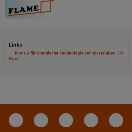
Links
Institut für Chemische Technologie von Materialien, TU
Graz
LinkedIn-Seite der TU Darmstadt
Instagram-Kanal der TU Darmstad
Bluesky-Kanal der TU D
Facebook-Seite
YouTu